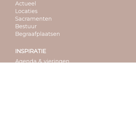
Actueel
Locaties
Sacramenten
Bestuur
Begraafplaatsen
INSPIRATIE
Agenda & vieringen
Bedevaarten
Media
Spiritualiteit
Verdieping
MEEDOEN
Vrijwilligers
Koren
Jeugd en jongeren