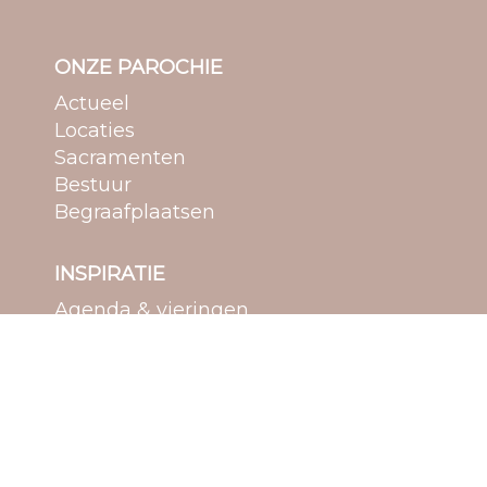
ONZE PAROCHIE
Actueel
Locaties
Sacramenten
Bestuur
Begraafplaatsen
INSPIRATIE
Agenda & vieringen
Bedevaarten
Media
Spiritualiteit
Verdieping
MEEDOEN