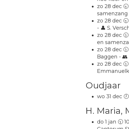
zo 28 dec 🕤
samenzang
zo 28 dec 🕤
- 👤 S. Vers
zo 28 dec 🕦
en samenz
zo 28 dec 
Baggen - 👥
zo 28 dec 🕦
Emmanuelk
Oudjaar
wo 31 dec 🕖
H. Maria,
do 1 jan 🕥 1
Cantorum St