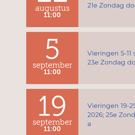
21e Zondag door
augustus
11:00
5
Vieringen 5-11
23e Zondag doo
september
11:00
19
Vieringen 19-
2026; 25e Zond
september
a
11:00