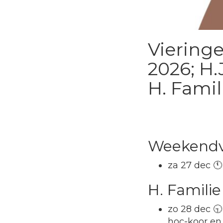
Vieringe
2026; H.
H. Famil
Weekendvi
za 27 dec 🕚
H. Familie
zo 28 dec 🕤
hoc-koor e