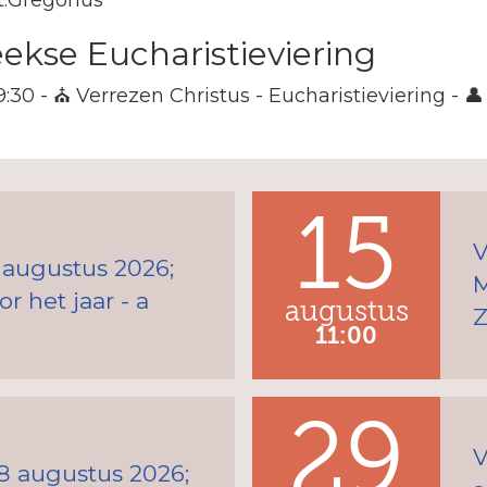
kse Eucharistieviering
09:30 - ⛪ Verrezen Christus - Eucharistieviering - 
15
V
 augustus 2026;
M
r het jaar - a
augustus
Z
11:00
29
V
8 augustus 2026;