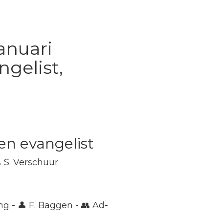
anuari
ngelist,
en evangelist
 S. Verschuur
g - 👤 F. Baggen - 👥 Ad-