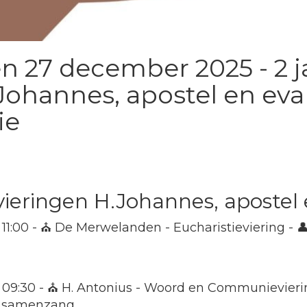
n 27 december 2025 - 2 j
Johannes, apostel en eva
ie
eringen H.Johannes, apostel 
 11:00 - ⛪ De Merwelanden - Eucharistieviering - 
 09:30 - ⛪ H. Antonius - Woord en Communievierin
n samenzang