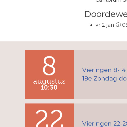
Doordewee
vr 2 jan 🕤 
8
Vieringen 8-14
19e Zondag doo
augustus
10:30
22
Vieringen 22-2