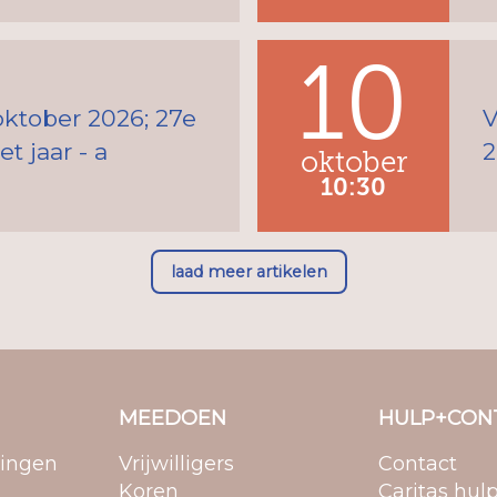
10
oktober 2026; 27e
V
t jaar - a
2
oktober
10:30
laad meer artikelen
MEEDOEN
HULP+CON
ringen
Vrijwilligers
Contact
Koren
Caritas hul