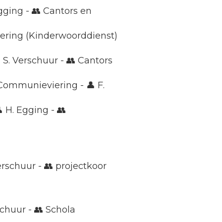
Egging - 👥 Cantors en
eviering (Kinderwoorddienst)
 S. Verschuur - 👥 Cantors
Communieviering - 👤 F.
 H. Egging - 👥
erschuur - 👥 projectkoor
schuur - 👥 Schola