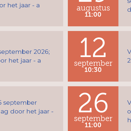
s
 het jaar - a
augustus
d
11:00
12
 september 2026;
V
r het jaar - a
2
september
10:30
26
25 september
V
ag door het jaar -
o
september
h
11:00