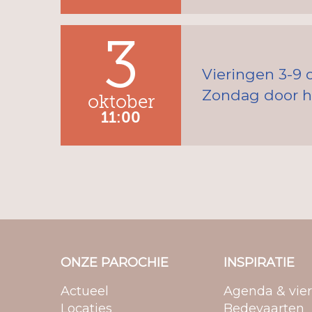
3
Vieringen 3-9 
Zondag door he
oktober
11:00
ONZE PAROCHIE
INSPIRATIE
Actueel
Agenda & vie
Locaties
Bedevaarten